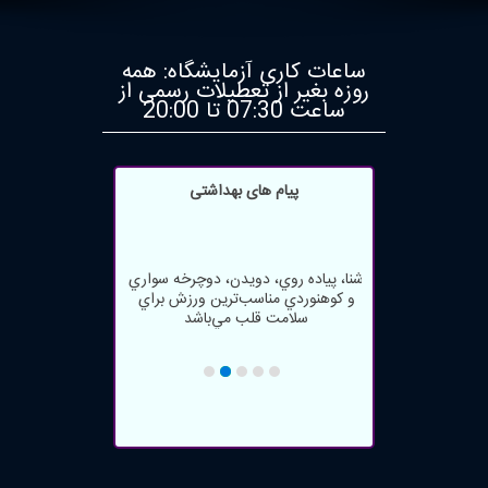
پیوندها
ساعات
ساعات کاری آزمایشگاه: همه
کاری
روزه بغیر از تعطیلات رسمی از
ساعت 07:30 تا 20:00
تازه
ها
پیام های بهداشتی
پرسش
و
پاسخی
شنا، پياده روي، دويدن، دوچرخه سواري
سوالات
و كوهنوردي مناسب‌ترين ورزش براي
سلامت قلب مي‌باشد
متداول
نوع شدید ویروس کرونا با ابتلا به بیماری
های قلبی مرتبط است
تالار
مصرف مايعات فراوان، سبزيها و ميوه‌ها
جهت پيشگيري از بروز و يا تشديد
گفتگو
جوشها
استفاده از ماسک مناسب و حفظ فاصله
نظرسنجی
ی اجتماعی همواره از مهمترین روش
های ابتلا به کروناست