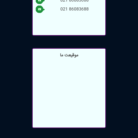
021 86083688
021 86083688
موقیعت ما