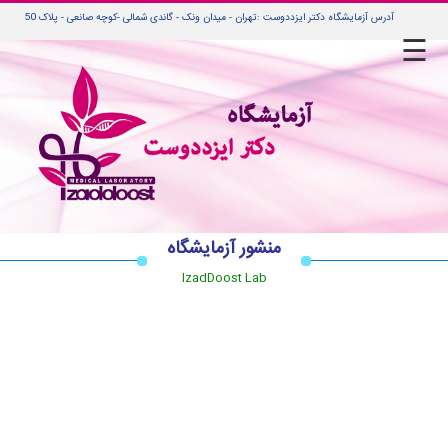
آدرس آزمایشگاه دکتر ایزددوست :تهران - میدان ونک - گاندی شمالی -کوچه صانعی - پلاک 50
☰
صفحه
اصلی
جوابدهی
آنلاین
جوابدهی
منشور آزمایشگاه
مراجعین
IzadDoost Lab
راهنمای
جوابدهی
راهنمای
بیماران
نونه
گیری