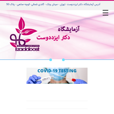
آدرس آزمایشگاه دکتر ایزددوست :تهران - میدان ونک - گاندی شمالی -کوچه صانعی - پلاک 50
☰
صفحه
اصلی
جوابدهی
آنلاین
جوابدهی
مراجعین
راهنمای
جوابدهی
راهنمای
بیماران
نونه
گیری