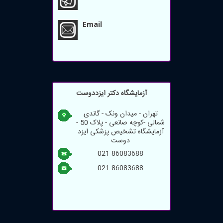
Email
آزمایشگاه دکتر ایزددوست
تهران - میدان ونک - گاندی
شمالی -کوچه صانعی - پلاک 50 -
آزمایشگاه تشخیص پزشکی ایزد
دوست
021 86083688
021 86083688