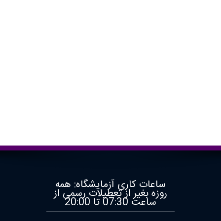
در
منزل
آزمایشات
درباره
ما
گالری
منشور
آزمایشگاه
تاریخچه
ما
تماس
ساعات کاری آزمایشگاه: همه
روزه بغیر از تعطیلات رسمی از
با
ساعت 07:30 تا 20:00
ما